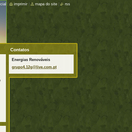
cial
|
imprimir
|
mapa do site
|
rss
Contatos
Energias Renováveis
grupo4.1
2g@live.
com.pt
e