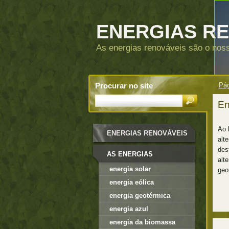
ENERGIAS R
As energias renováveis são o noss
Procurar no site
Pág
En
Ao 
ENERGIAS RENOVÁVEIS
alt
des
AS ENERGIAS
alt
energia solar
geo
RENOVÁVEIS
energia eólica
energia geotérmica
energia azul
energia da biomassa