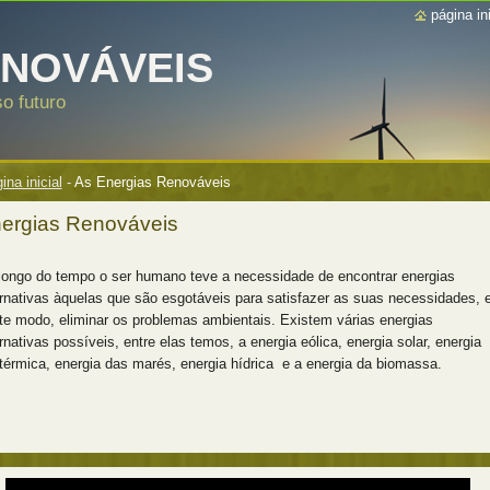
página ini
ENOVÁVEIS
o futuro
ina inicial
-
As Energias Renováveis
ergias Renováveis
longo do tempo o ser humano teve a necessidade de encontrar energias
ernativas àquelas que são esgotáveis para satisfazer as suas necessidades, 
te modo, eliminar os problemas ambientais. Existem várias energias
ernativas possíveis, entre elas temos, a energia eólica, energia solar, energia
térmica, energia das marés, energia hídrica e a energia da biomassa.