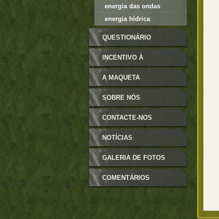
energia das ondas
energia hídrica
QUESTIONÁRIO
INCENTIVO À
UTILIZAÇÃO DAS
A MAQUETA
ENERGIAS RENOVÁVEIS
SOBRE NÓS
CONTACTE-NOS
NOTÍCIAS
GALERIA DE FOTOS
COMENTÁRIOS