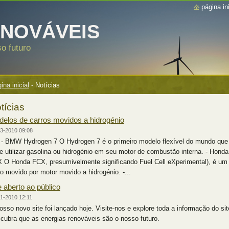
página ini
ENOVÁVEIS
o futuro
ina inicial
-
Notícias
tícias
elos de carros movidos a hidrogénio
3-2010 09:08
MW Hydrogen 7 O Hydrogen 7 é o primeiro modelo flexível do mundo que
e utilizar gasolina ou hidrogénio em seu motor de combustão interna. - Honda
 O Honda FCX, presumivelmente significando Fuel Cell eXperimental), é um
ro movido por motor movido a hidrogénio. -...
e aberto ao público
1-2010 12:11
osso novo site foi lançado hoje. Visite-nos e explore toda a informação do sit
cubra que as energias renováveis são o nosso futuro.