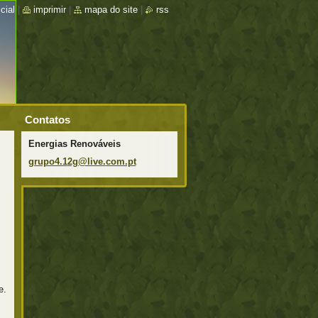
cial
|
imprimir
|
mapa do site
|
rss
Contatos
Energias Renováveis
grupo4.1
2g@live.
com.pt
e.