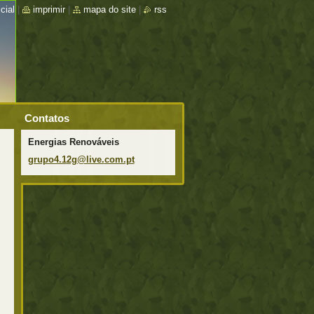
cial
|
imprimir
|
mapa do site
|
rss
Contatos
Energias Renováveis
grupo4.1
2g@live.
com.pt