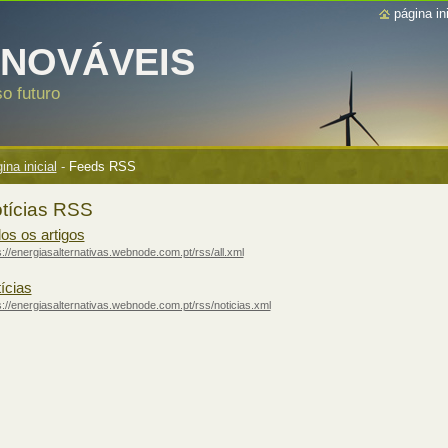
página ini
ENOVÁVEIS
o futuro
ina inicial
-
Feeds RSS
tícias RSS
os os artigos
s://energiasalternativas.webnode.com.pt/rss/all.xml
ícias
s://energiasalternativas.webnode.com.pt/rss/noticias.xml